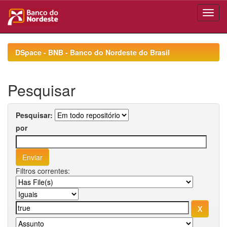
Skip
navigation
DSpace - BNB - Banco do Nordeste do Brasil
Pesquisar
Pesquisar:
por
Filtros correntes: