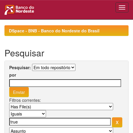
Skip
navigation
DSpace - BNB - Banco do Nordeste do Brasil
Pesquisar
Pesquisar:
por
Filtros correntes: