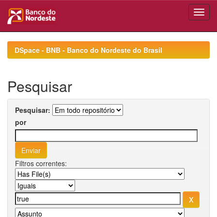
Skip
navigation
DSpace - BNB - Banco do Nordeste do Brasil
Pesquisar
Pesquisar:
por
Filtros correntes: