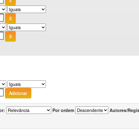
or:
Por ordem
Autores/Regi