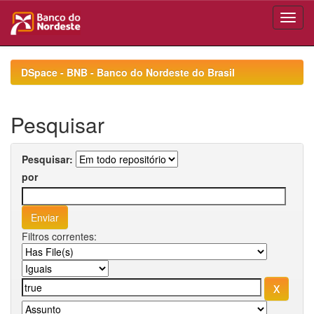
Skip
navigation
DSpace - BNB - Banco do Nordeste do Brasil
Pesquisar
Pesquisar:
por
Filtros correntes: