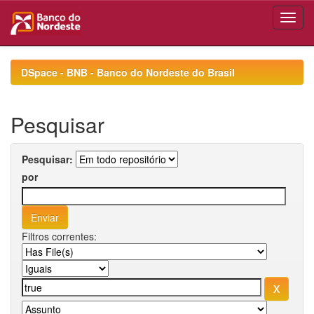
Skip
navigation
DSpace - BNB - Banco do Nordeste do Brasil
Pesquisar
Pesquisar:
por
Filtros correntes: