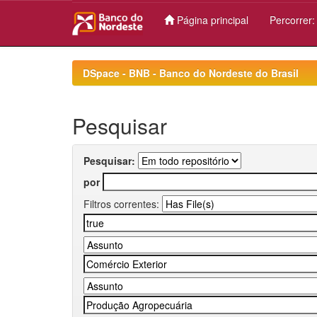
Página principal
Percorrer
Skip
navigation
DSpace - BNB - Banco do Nordeste do Brasil
Pesquisar
Pesquisar:
por
Filtros correntes: