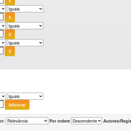
or:
Por ordem
Autores/Regi