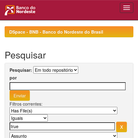
Skip
navigation
DSpace - BNB - Banco do Nordeste do Brasil
Pesquisar
Pesquisar:
por
Filtros correntes: