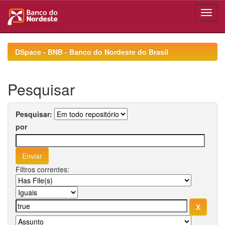
Skip
navigation
DSpace - BNB - Banco do Nordeste do Brasil
Pesquisar
Pesquisar:
por
Filtros correntes: