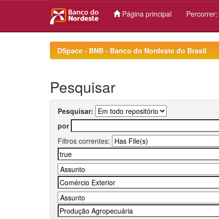
Página principal
Percorrer
Skip
navigation
DSpace - BNB - Banco do Nordeste do Brasil
Pesquisar
Pesquisar:
por
Filtros correntes: