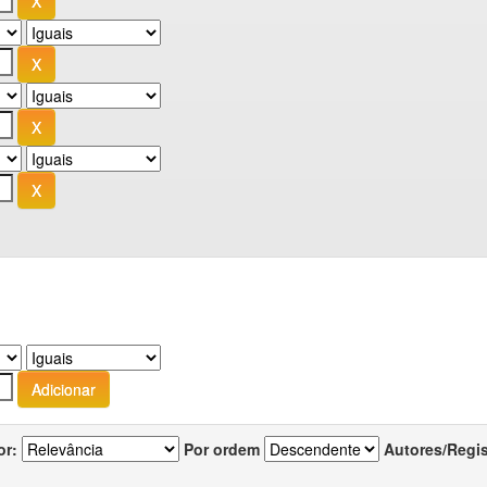
or:
Por ordem
Autores/Regi