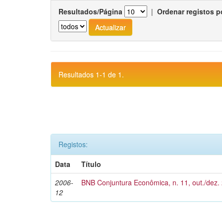
Resultados/Página
|
Ordenar registos p
Resultados 1-1 de 1.
Registos:
Data
Título
2006-
BNB Conjuntura Econômica, n. 11, out./dez.
12