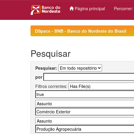
Página principal
Percorrer
Skip
navigation
DSpace - BNB - Banco do Nordeste do Brasil
Pesquisar
Pesquisar:
por
Filtros correntes: