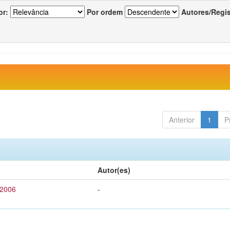
or:
Por ordem
Autores/Regi
Anterior
1
P
Autor(es)
 2006
-