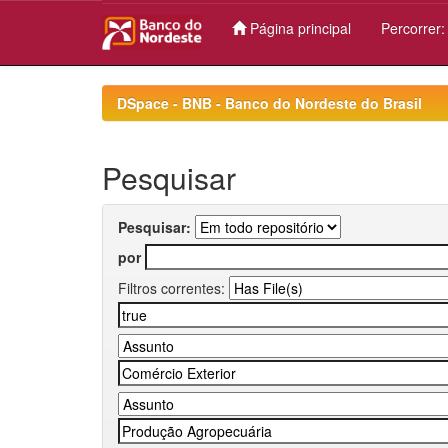
Página principal
Percorrer
Skip
navigation
DSpace - BNB - Banco do Nordeste do Brasil
Pesquisar
Pesquisar:
por
Filtros correntes: