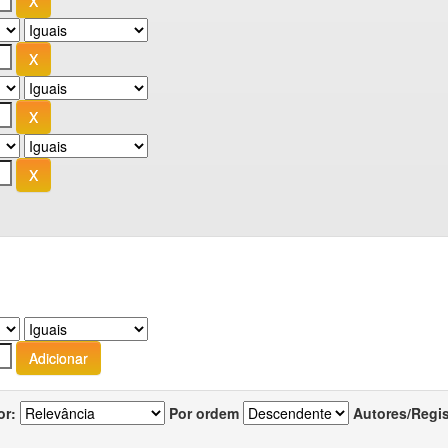
or:
Por ordem
Autores/Regi