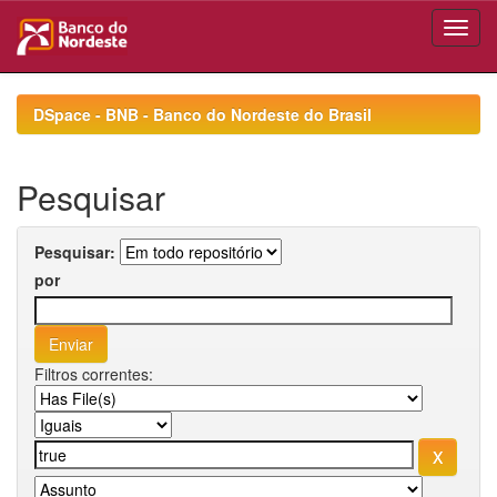
Skip
navigation
DSpace - BNB - Banco do Nordeste do Brasil
Pesquisar
Pesquisar:
por
Filtros correntes: