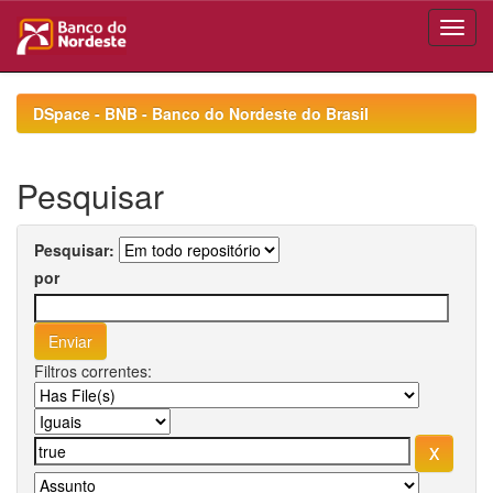
Skip
navigation
DSpace - BNB - Banco do Nordeste do Brasil
Pesquisar
Pesquisar:
por
Filtros correntes: