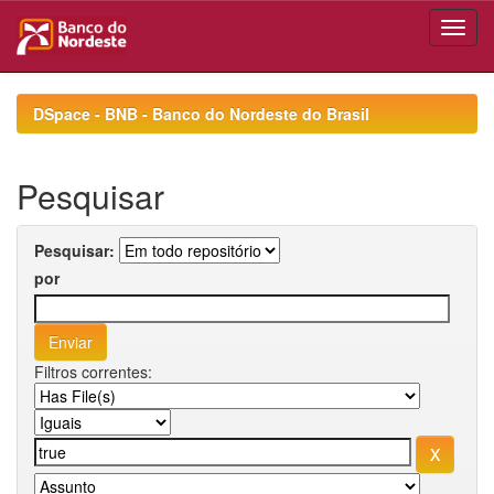
Skip
navigation
DSpace - BNB - Banco do Nordeste do Brasil
Pesquisar
Pesquisar:
por
Filtros correntes: