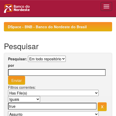
Skip
navigation
DSpace - BNB - Banco do Nordeste do Brasil
Pesquisar
Pesquisar:
por
Filtros correntes: