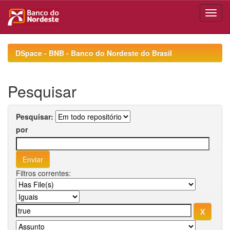
Skip
navigation
DSpace - BNB - Banco do Nordeste do Brasil
Pesquisar
Pesquisar:
por
Filtros correntes: