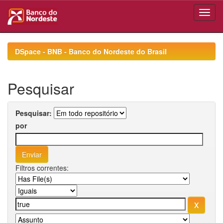
Skip
navigation
DSpace - BNB - Banco do Nordeste do Brasil
Pesquisar
Pesquisar:
por
Filtros correntes: