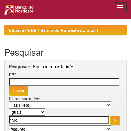
Skip
navigation
DSpace - BNB - Banco do Nordeste do Brasil
Pesquisar
Pesquisar:
por
Filtros correntes: