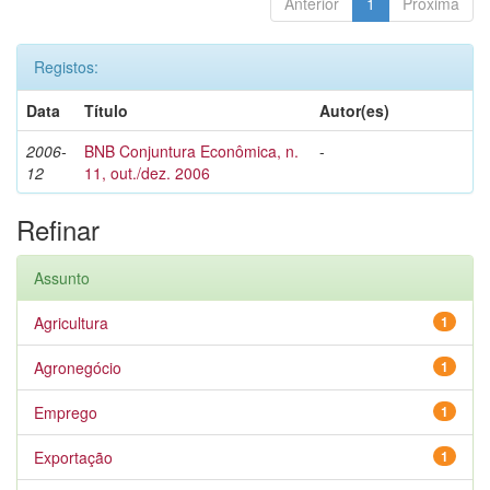
Anterior
1
Próxima
Registos:
Data
Título
Autor(es)
2006-
BNB Conjuntura Econômica, n.
-
12
11, out./dez. 2006
Refinar
Assunto
Agricultura
1
Agronegócio
1
Emprego
1
Exportação
1