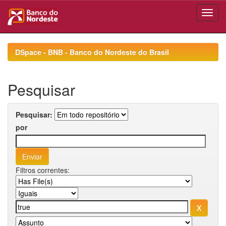
Skip
navigation
DSpace - BNB - Banco do Nordeste do Brasil
Pesquisar
Pesquisar:
por
Filtros correntes: