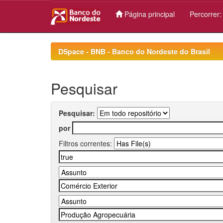
Página principal
Percorrer
Skip
navigation
DSpace - BNB - Banco do Nordeste do Brasil
Pesquisar
Pesquisar:
por
Filtros correntes: