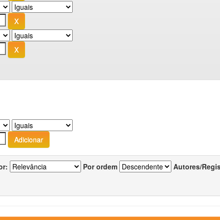
or:
Por ordem
Autores/Regi