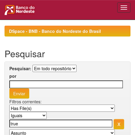
Skip
navigation
DSpace - BNB - Banco do Nordeste do Brasil
Pesquisar
Pesquisar:
por
Filtros correntes: