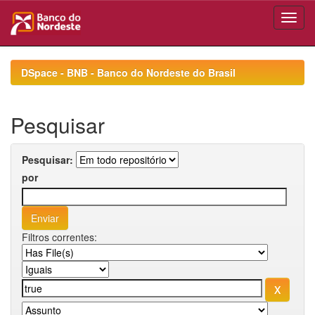
Skip
navigation
DSpace - BNB - Banco do Nordeste do Brasil
Pesquisar
Pesquisar:
por
Filtros correntes: