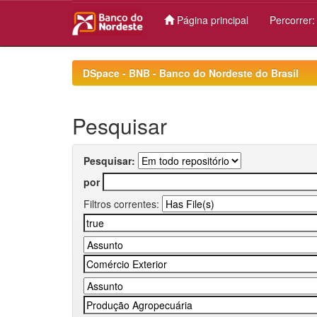
Página principal
Percorrer
Skip
navigation
DSpace - BNB - Banco do Nordeste do Brasil
Pesquisar
Pesquisar:
por
Filtros correntes: