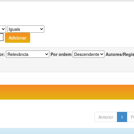
or:
Por ordem
Autores/Regi
Anterior
1
P