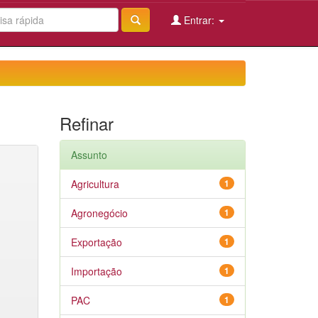
Entrar:
Refinar
Assunto
Agricultura
1
Agronegócio
1
Exportação
1
Importação
1
PAC
1