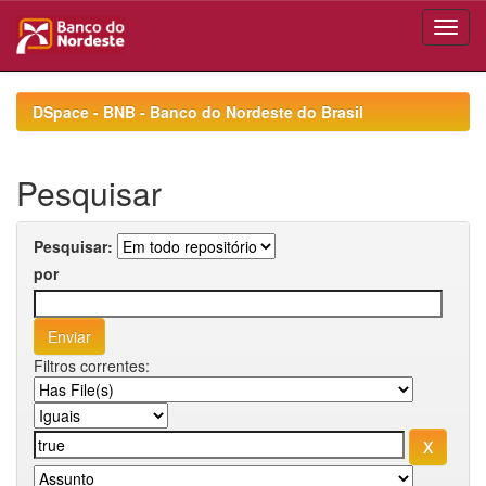
Skip
navigation
DSpace - BNB - Banco do Nordeste do Brasil
Pesquisar
Pesquisar:
por
Filtros correntes: