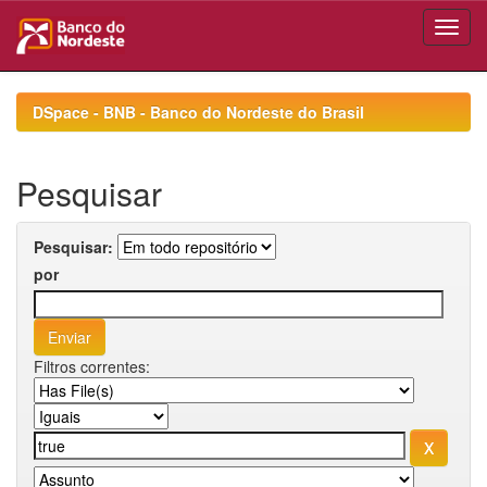
Skip
navigation
DSpace - BNB - Banco do Nordeste do Brasil
Pesquisar
Pesquisar:
por
Filtros correntes: