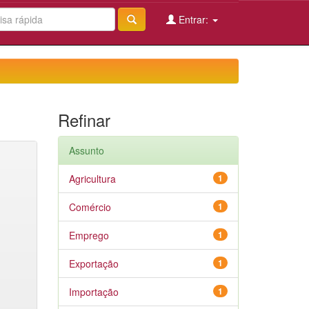
Entrar:
Refinar
Assunto
Agricultura
1
Comércio
1
Emprego
1
Exportação
1
Importação
1