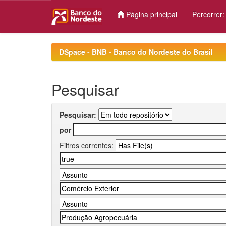
Página principal
Percorrer
Skip
navigation
DSpace - BNB - Banco do Nordeste do Brasil
Pesquisar
Pesquisar:
por
Filtros correntes: