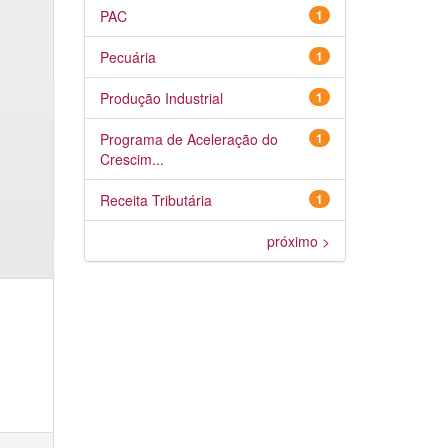
PAC
1
Pecuária
1
Produção Industrial
1
Programa de Aceleração do
1
Crescim...
Receita Tributária
1
próximo >