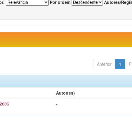
or:
Por ordem
Autores/Regi
Anterior
1
P
Autor(es)
 2006
-