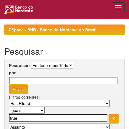
Skip
navigation
DSpace - BNB - Banco do Nordeste do Brasil
Pesquisar
Pesquisar:
por
Filtros correntes: