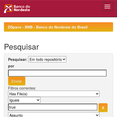
Skip
navigation
DSpace - BNB - Banco do Nordeste do Brasil
Pesquisar
Pesquisar:
por
Filtros correntes: