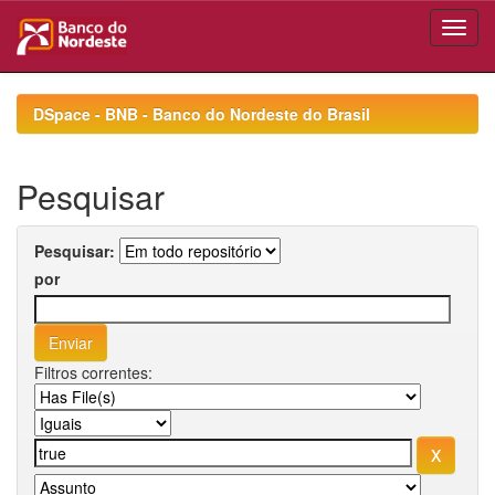
Skip
navigation
DSpace - BNB - Banco do Nordeste do Brasil
Pesquisar
Pesquisar:
por
Filtros correntes: