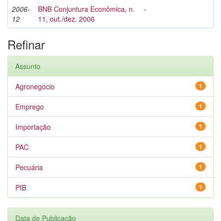
2006-
BNB Conjuntura Econômica, n.
-
12
11, out./dez. 2006
Refinar
Assunto
Agronegócio
1
Emprego
1
Importação
1
PAC
1
Pecuária
1
PIB
1
Data de Publicação