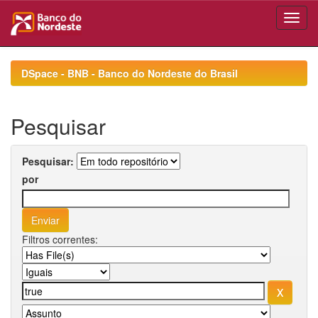
Skip
navigation
DSpace - BNB - Banco do Nordeste do Brasil
Pesquisar
Pesquisar:
por
Filtros correntes: