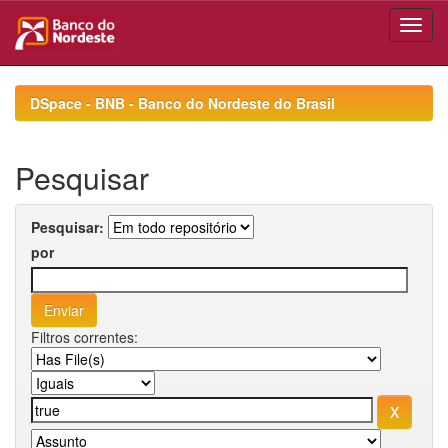
Skip
navigation
DSpace - BNB - Banco do Nordeste do Brasil
Pesquisar
Pesquisar:
por
Filtros correntes: