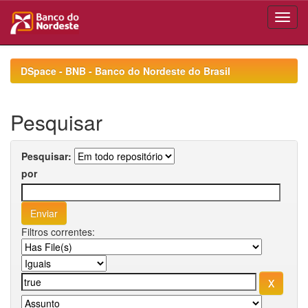
Skip
navigation
DSpace - BNB - Banco do Nordeste do Brasil
Pesquisar
Pesquisar:
por
Filtros correntes: