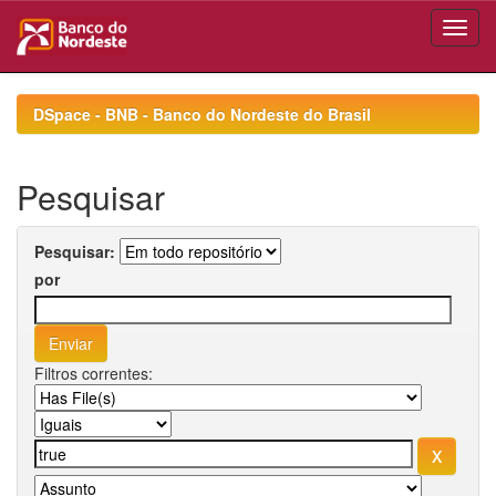
Skip
navigation
DSpace - BNB - Banco do Nordeste do Brasil
Pesquisar
Pesquisar:
por
Filtros correntes: