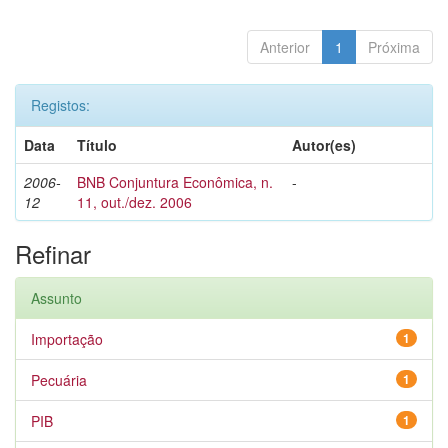
Anterior
1
Próxima
Registos:
Data
Título
Autor(es)
2006-
BNB Conjuntura Econômica, n.
-
12
11, out./dez. 2006
Refinar
Assunto
Importação
1
Pecuária
1
PIB
1