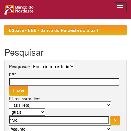
Skip
navigation
DSpace - BNB - Banco do Nordeste do Brasil
Pesquisar
Pesquisar:
por
Filtros correntes: