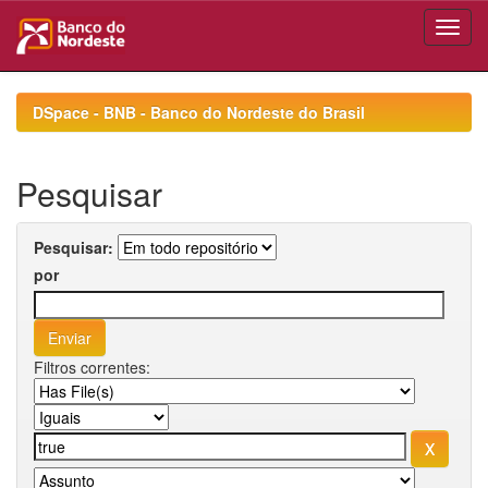
Skip
navigation
DSpace - BNB - Banco do Nordeste do Brasil
Pesquisar
Pesquisar:
por
Filtros correntes: