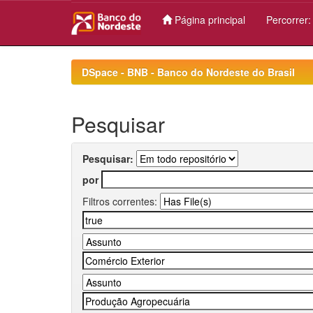
Página principal
Percorrer
Skip
navigation
DSpace - BNB - Banco do Nordeste do Brasil
Pesquisar
Pesquisar:
por
Filtros correntes: