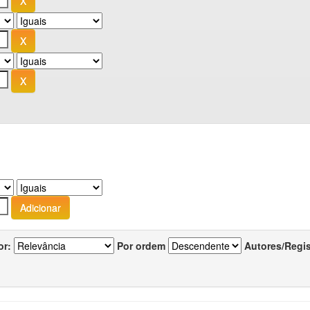
or:
Por ordem
Autores/Regi