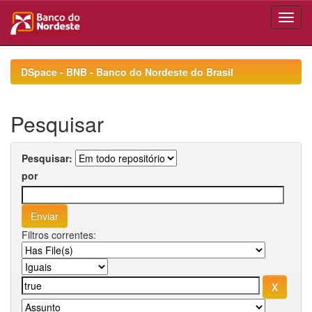
Skip
navigation
DSpace - BNB - Banco do Nordeste do Brasil
Pesquisar
Pesquisar:
por
Filtros correntes: