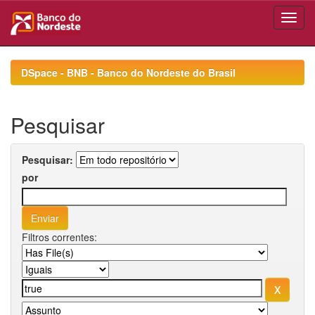
Skip
navigation
DSpace - BNB - Banco do Nordeste do Brasil
Pesquisar
Pesquisar:
por
Filtros correntes: