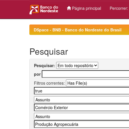
Página principal
Percorrer
Skip
navigation
DSpace - BNB - Banco do Nordeste do Brasil
Pesquisar
Pesquisar:
por
Filtros correntes: