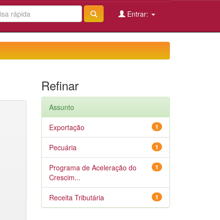
Entrar:
Refinar
Assunto
Exportação
1
Pecuária
1
Programa de Aceleração do
1
Crescim...
Receita Tributária
1