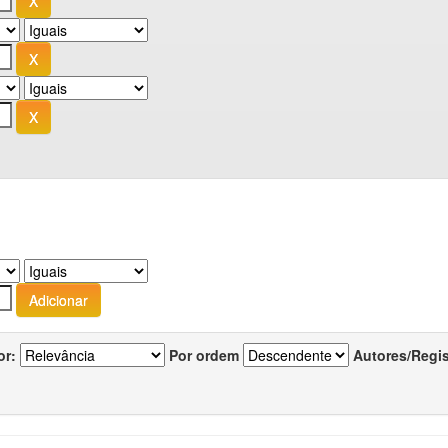
or:
Por ordem
Autores/Regi