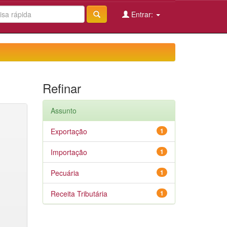
Entrar:
Refinar
Assunto
Exportação
1
Importação
1
Pecuária
1
Receita Tributária
1