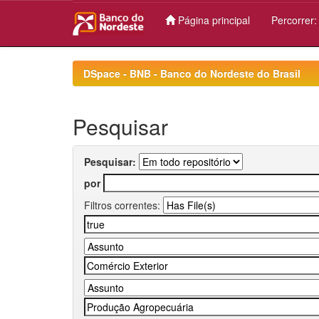
Página principal
Percorrer
Skip
navigation
DSpace - BNB - Banco do Nordeste do Brasil
Pesquisar
Pesquisar:
por
Filtros correntes: