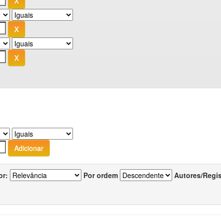
or:
Por ordem
Autores/Regi