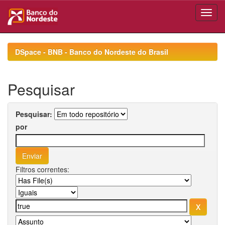
Skip
navigation
DSpace - BNB - Banco do Nordeste do Brasil
Pesquisar
Pesquisar:
por
Filtros correntes: