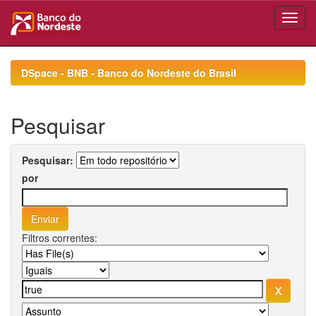
Skip
navigation
DSpace - BNB - Banco do Nordeste do Brasil
Pesquisar
Pesquisar:
por
Filtros correntes: