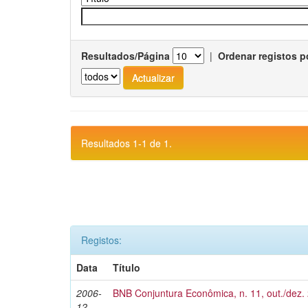
Resultados/Página
|
Ordenar registos p
Resultados 1-1 de 1.
Registos:
Data
Título
2006-
BNB Conjuntura Econômica, n. 11, out./dez.
12