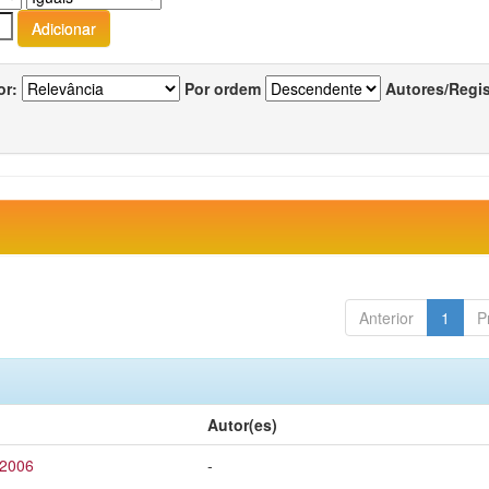
or:
Por ordem
Autores/Regi
Anterior
1
P
Autor(es)
 2006
-