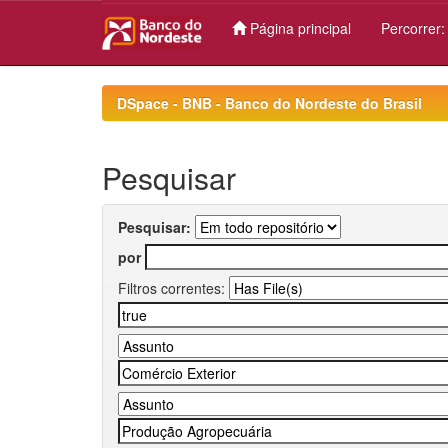
Página principal
Percorrer
Skip
navigation
DSpace - BNB - Banco do Nordeste do Brasil
Pesquisar
Pesquisar:
por
Filtros correntes: