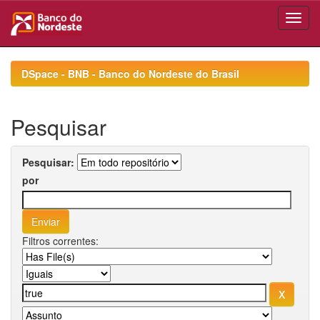
Skip
navigation
DSpace - BNB - Banco do Nordeste do Brasil
Pesquisar
Pesquisar:
por
Filtros correntes: