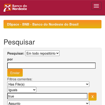
Skip
navigation
DSpace - BNB - Banco do Nordeste do Brasil
Pesquisar
Pesquisar:
por
Filtros correntes: