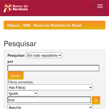
Skip
navigation
DSpace - BNB - Banco do Nordeste do Brasil
Pesquisar
Pesquisar:
por
Filtros correntes: