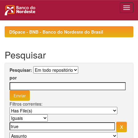
Skip
navigation
DSpace - BNB - Banco do Nordeste do Brasil
Pesquisar
Pesquisar:
por
Filtros correntes: