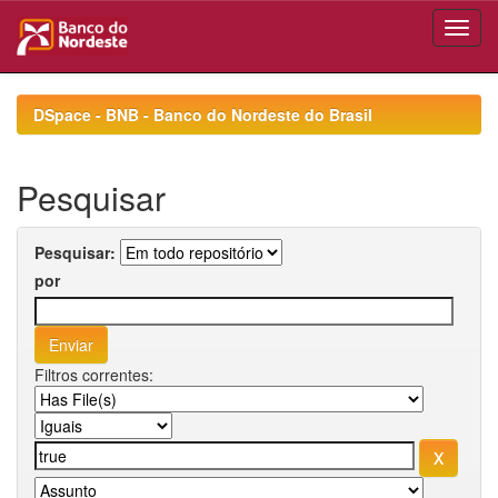
Skip
navigation
DSpace - BNB - Banco do Nordeste do Brasil
Pesquisar
Pesquisar:
por
Filtros correntes: