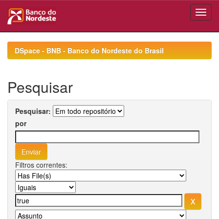
Skip
navigation
DSpace - BNB - Banco do Nordeste do Brasil
Pesquisar
Pesquisar:
por
Filtros correntes: